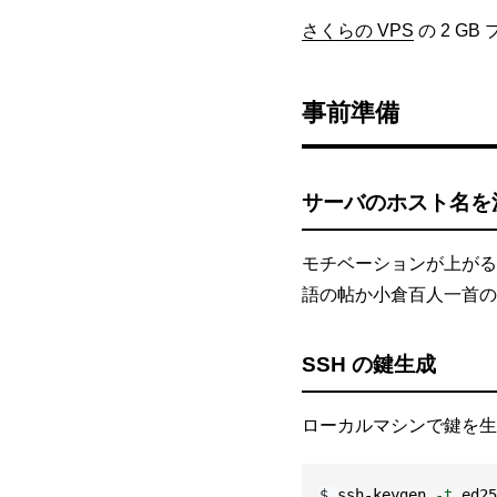
さくらの VPS
の 2 G
事前準備
サーバのホスト名を
モチベーションが上が
語の帖か小倉百人一首の
SSH の鍵生成
ローカルマシンで鍵を生
$
ssh-keygen 
-t
 ed25