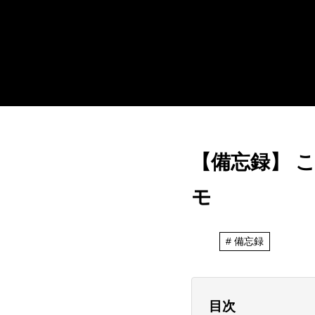
【備忘録】 
モ
備忘録
目次