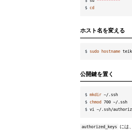
$
su 
**********
$
cd
ホスト名を変える
$
sudo hostname 
teik
公開鍵を置く
$
mkdir
$
chmod 
$
vi ~/.ssh/authoriz
には
authorized_keys