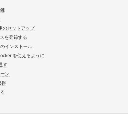
 鍵
新
用のセットアップ
ドレスを登録する
アのインストール
ocker を使えるように
を通す
ローン
取得
せる