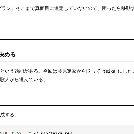
B プラン。そこまで真面目に選定していないので、困ったら移動
決める
るという効能がある。今回は藤原定家から取って
にした
teika
歌人から選んでいる。
成する。
519 
-b
 521 
-f