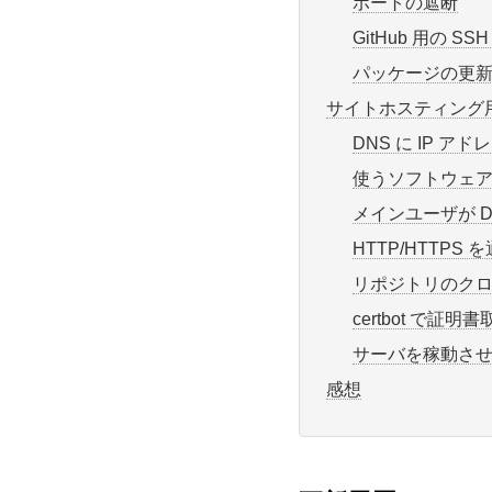
ポートの遮断
GitHub 用の SSH
パッケージの更
サイトホスティング
DNS に IP ア
使うソフトウェ
メインユーザが D
HTTP/HTTPS 
リポジトリのク
certbot で証明書
サーバを稼動さ
感想