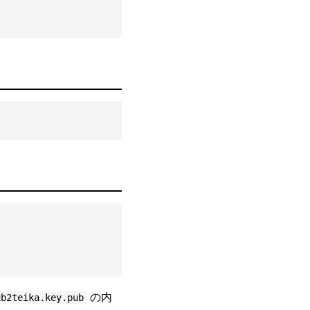
の内
ub2teika.key.pub